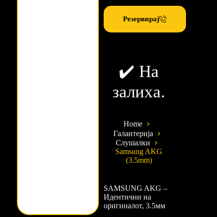
Резервирај
✔️ На
залиха.
Home
Галантерија
Слушалки
Samsung AKG
(3.5mm)
SAMSUNG AKG –
Идентични на
оригиналот, 3.5мм