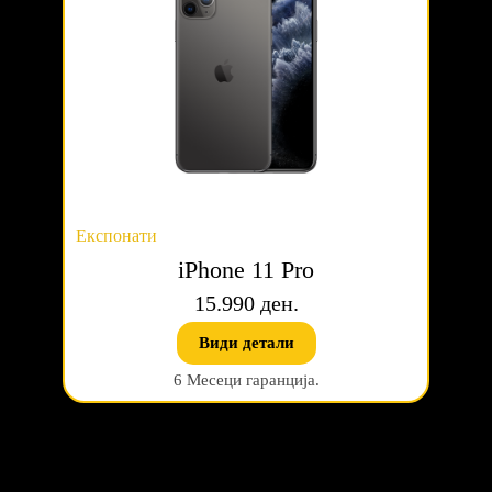
Експонати
iPhone 11 Pro
15.990 ден.
Види детали
6 Месеци гаранција.