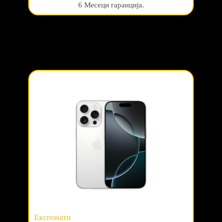
6 Месеци гаранција.
Експонати