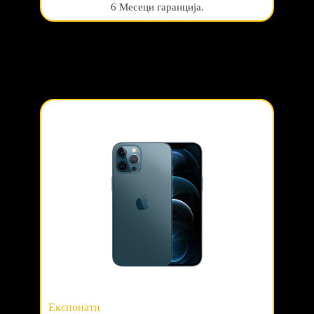
6 Месеци гаранција.
Експонати