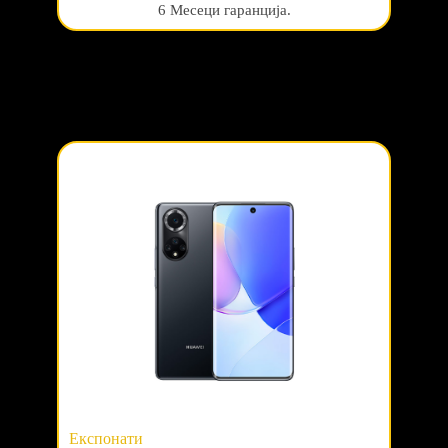
6 Месеци гаранција.
Експонати