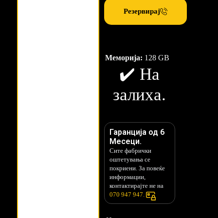
Резервирај
Меморија:
128 GB
✔️ На
залиха.
Гаранција од 6
Месеци.
Сите фабрички
оштетувања се
покриени. За повеќе
информации,
контактирајте не на
070 947 947.