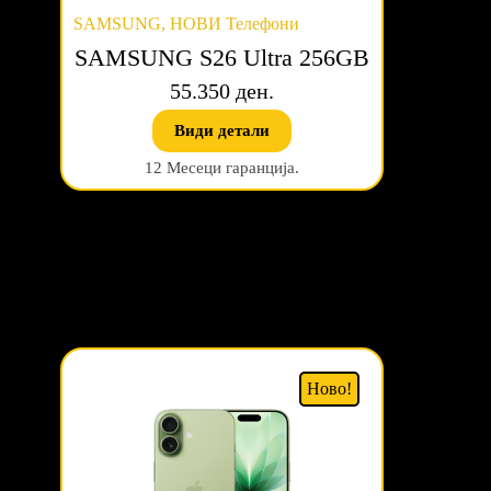
SAMSUNG
,
НОВИ Телефони
SAMSUNG S26 Ultra 256GB
55.350 ден.
Види детали
12 Месеци гаранција.
Ново!