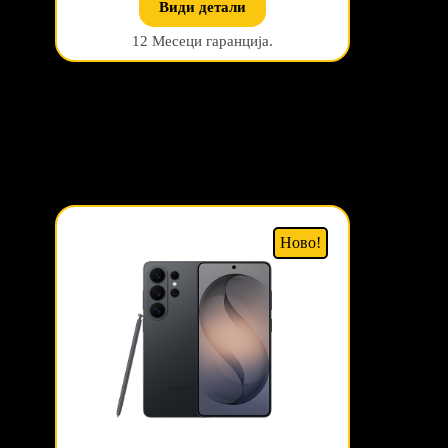
Види детали
12 Месеци гаранција.
Ново!