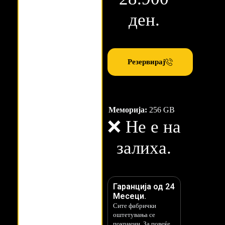
ден.
Резервирај
Меморија:
256 GB
❌ Не е на
залиха.
Гаранција од 24
Месеци.
Сите фабрички
оштетувања се
покриени. За повеќе