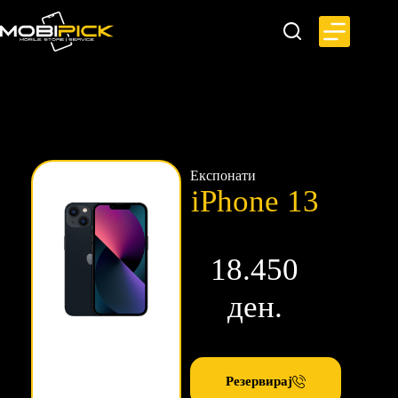
Експонати
iPhone 13
18.450
ден.
Резервирај