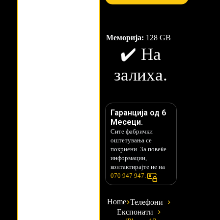
Меморија:
128 GB
✔️ На
залиха.
Гаранција од 6
Месеци.
Сите фабрички
оштетувања се
покриени. За повеќе
информации,
контактирајте не на
070 947 947.
Home
Телефони
Експонати