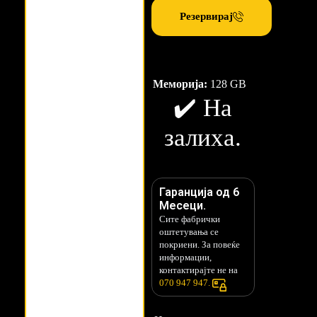
Резервирај
Меморија:
128 GB
✔️ На
залиха.
Гаранција од 6
Месеци.
Сите фабрички
оштетувања се
покриени. За повеќе
информации,
контактирајте не на
070 947 947.