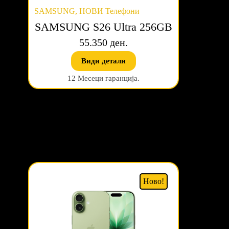
SAMSUNG
,
НОВИ Телефони
SAMSUNG S26 Ultra 256GB
55.350 ден.
Види детали
12 Месеци гаранција.
Ново!