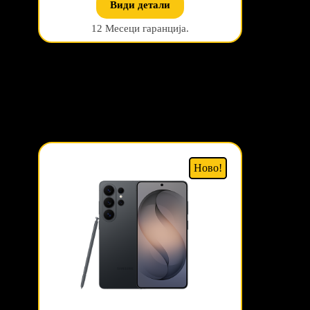
Види детали
12 Месеци гаранција.
Ново!