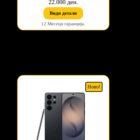
22.000 ден.
Види детали
12 Месеци гаранција.
Ново!