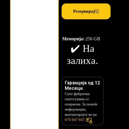
Резервирај
Меморија:
256 GB
✔️ На
залиха.
Гаранција од 12
Месеци.
Сите фабрички
оштетувања се
покриени. За повеќе
информации,
контактирајте не на
070 947 947.