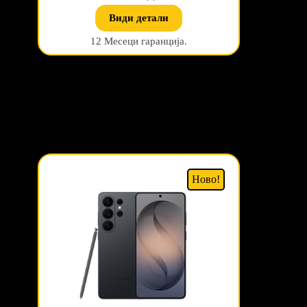
Види детали
12 Месеци гаранција.
Ново!