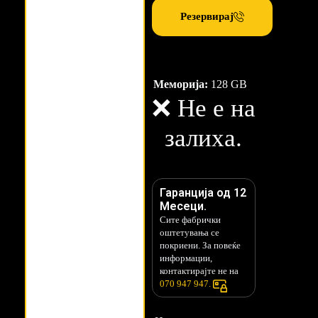
Резервирај
Меморија:
128 GB
❌ Не е на
залиха.
Гаранција од 12
Месеци.
Сите фабрички
оштетувања се
покриени. За повеќе
информации,
контактирајте не на
070 947 947.