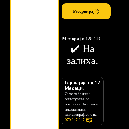
Резервирај
Меморија:
128 GB
✔️ На
залиха.
Гаранција од 12
Месеци.
Сите фабрички
оштетувања се
покриени. За повеќе
информации,
контактирајте не на
070 947 947.