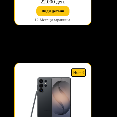
22.000 ден.
Види детали
12 Месеци гаранција.
Ново!